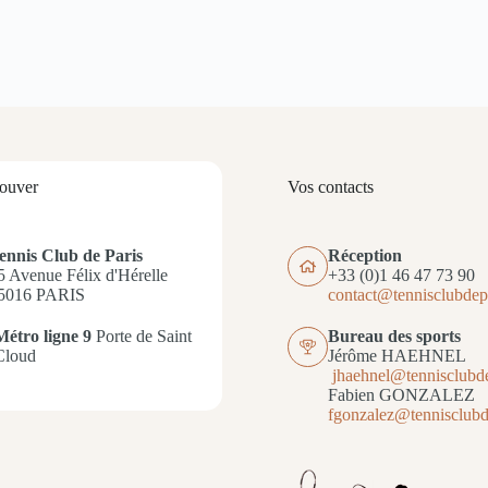
rouver
Vos contacts
ennis Club de Paris
Réception
5 Avenue Félix d'Hérelle
+33 (0)1 46 47 73 90
5016 PARIS
contact@tennisclubdepa
Métro ligne 9
Porte de Saint
Bureau des sports
Cloud
Jérôme HAEHNEL
jhaehnel@tennisclubde
Fabien GONZALEZ
fgonzalez@tennisclubde